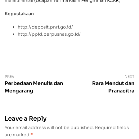
melalui email (
Ucapan Terima Kasih Pengiriman KCKR
).
Kepustakaan
http://deposit.pnri.go.id/
http://ppid.perpusnas.go.id/
PREV
NEXT
Perbedaan Menulis dan
Rara Mendut dan
Mengarang
Pranacitra
Leave a Reply
Your email address will not be published.
Required fields
are marked
*