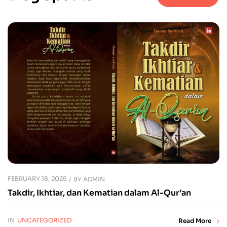
FEBRUARY 18, 2025
BY
ADMIN
Takdir, Ikhtiar, dan Kematian dalam Al-Qur’an
IN
UNCATEGORIZED
Read More