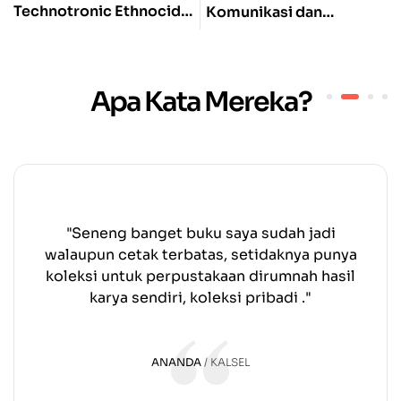
:
Komunikasi dan
Perpajakan Nasional:
Dialektika Individu di
Dasar-dasar, Prinsip, dan
Ruang Sosial
Penerapannya
Apa Kata Mereka?
"Dari dulu mimpi nulis buku, akhirnya nemu
info indigo media dan diajak diskusi, sesuai
arahan akhirnya buku saya jadi deh,
proffesional banget kerjanya."