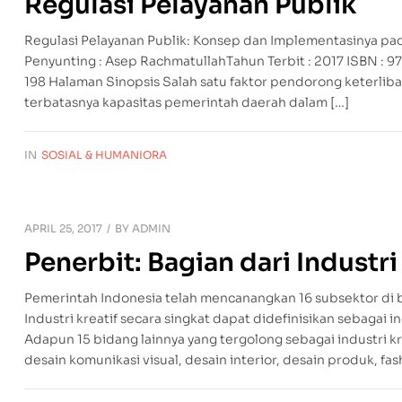
Regulasi Pelayanan Publik
Regulasi Pelayanan Publik: Konsep dan Implementasinya pad
Penyunting : Asep RachmatullahTahun Terbit : 2017 ISBN : 9
198 Halaman Sinopsis Salah satu faktor pendorong keterlib
terbatasnya kapasitas pemerintah daerah dalam […]
IN
SOSIAL & HUMANIORA
APRIL 25, 2017
BY
ADMIN
Penerbit: Bagian dari Industri
Pemerintah Indonesia telah mencanangkan 16 subsektor di bi
Industri kreatif secara singkat dapat didefinisikan sebagai i
Adapun 15 bidang lainnya yang tergolong sebagai industri k
desain komunikasi visual, desain interior, desain produk, fash