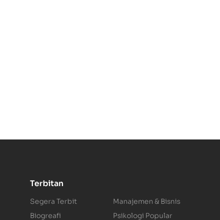
Terbitan
.
Segera Terbit
Manajemen & Bisnis
Biogreafi
Psikologi Popular