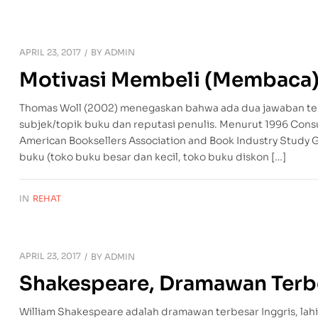
APRIL 23, 2017
BY
ADMIN
Motivasi Membeli (Membaca)
Thomas Woll (2002) menegaskan bahwa ada dua jawaban te
subjek/topik buku dan reputasi penulis. Menurut 1996 Cons
American Booksellers Association and Book Industry Stud
buku (toko buku besar dan kecil, toko buku diskon […]
IN
REHAT
APRIL 23, 2017
BY
ADMIN
Shakespeare, Dramawan Terbe
William Shakespeare adalah dramawan terbesar Inggris, lahi