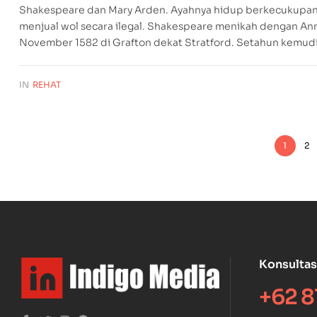
Shakespeare dan Mary Arden. Ayahnya hidup berkecukupan s
menjual wol secara ilegal. Shakespeare menikah dengan An
November 1582 di Grafton dekat Stratford. Setahun kemudi
IN
REHAT
1
2
Konsultas
+62 8