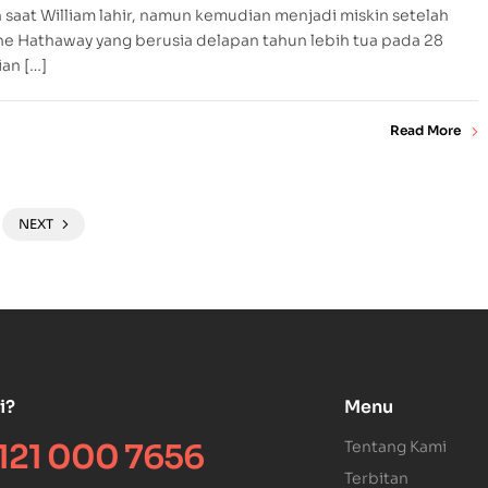
aat William lahir, namun kemudian menjadi miskin setelah
ne Hathaway yang berusia delapan tahun lebih tua pada 28
an […]
Read More
NEXT
i?
Menu
121 000 7656
Tentang Kami
Terbitan