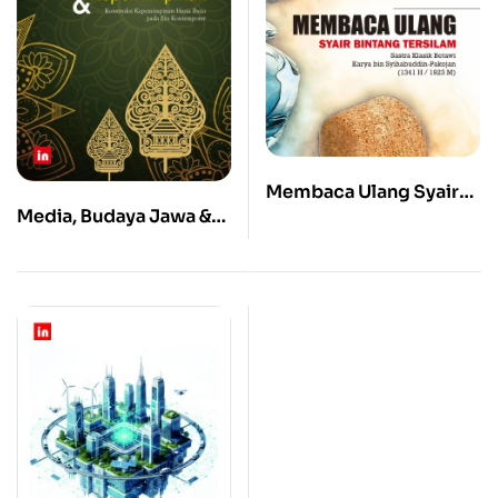
Membaca Ulang Syair
Media, Budaya Jawa &
Bintang Tersilam:
Kepemimpinan:
Sastra Klasik Betawi
Konstruksi
Karya bin Syihabuddin-
Kepemimpinan Hasta
Pakojan (1341 H / 1923
Brata pada Era
M)
Kontemporer