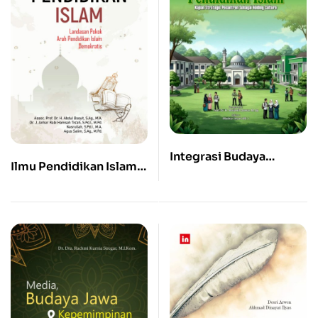
Integrasi Budaya
Ilmu Pendidikan Islam:
Kelembagaan
Landasan Pokok Arah
Pendidikan Islam:
Pendidikan Islam
Kajian Strategis
Demokratis
Pesantren sebagai
Holding Culture