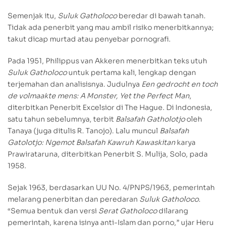
Semenjak itu,
Suluk Gatholoco
beredar di bawah tanah.
Tidak ada penerbit yang mau ambil risiko menerbitkannya;
takut dicap murtad atau penyebar pornografi.
Pada 1951, Philippus van Akkeren menerbitkan teks utuh
Suluk Gatholoco
untuk pertama kali, lengkap dengan
terjemahan dan analisisnya. Judulnya
Een gedrocht en toch
de volmaakte mens: A Monster, Yet the Perfect Man
,
diterbitkan Penerbit Excelsior di The Hague. Di Indonesia,
satu tahun sebelumnya, terbit
Balsafah Gatholotjo
oleh
Tanaya (juga ditulis R. Tanojo). Lalu muncul
Balsafah
Gatolotjo: Ngemot Balsafah Kawruh Kawaskitan
karya
Prawirataruna, diterbitkan Penerbit S. Mulija, Solo, pada
1958.
Sejak 1963, berdasarkan UU No. 4/PNPS/1963, pemerintah
melarang penerbitan dan peredaran
Suluk Gatholoco
.
“Semua bentuk dan versi
Serat Gatholoco
dilarang
pemerintah, karena isinya anti-Islam dan porno,” ujar Heru