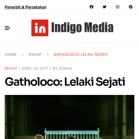
Penerbit & Percetakan
HOME
REHAT
GATHOLOCO: LELAKI SEJATI
REHAT
APRIL 23, 2017
BY
ADMIN
Gatholoco: Lelaki Sejati