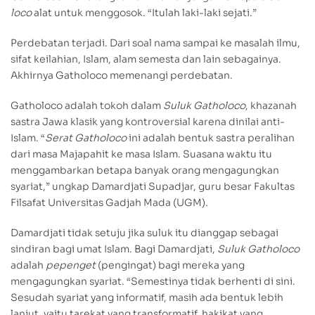
loco
alat untuk menggosok. “Itulah laki-laki sejati.”
Perdebatan terjadi. Dari soal nama sampai ke masalah ilmu,
sifat keilahian, Islam, alam semesta dan lain sebagainya.
Akhirnya Gatholoco memenangi perdebatan.
Gatholoco adalah tokoh dalam
Suluk Gatholoco
, khazanah
sastra Jawa klasik yang kontroversial karena dinilai anti-
Islam. “
Serat Gatholoco
ini adalah bentuk sastra peralihan
dari masa Majapahit ke masa Islam. Suasana waktu itu
menggambarkan betapa banyak orang mengagungkan
syariat,” ungkap Damardjati Supadjar, guru besar Fakultas
Filsafat Universitas Gadjah Mada (UGM).
Damardjati tidak setuju jika suluk itu dianggap sebagai
sindiran bagi umat Islam. Bagi Damardjati,
Suluk Gatholoco
adalah
pepenget
(pengingat) bagi mereka yang
mengagungkan syariat. “Semestinya tidak berhenti di sini.
Sesudah syariat yang informatif, masih ada bentuk lebih
lanjut, yaitu tarekat yang transformatif, hakikat yang