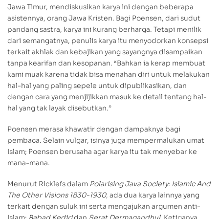
Jawa Timur, mendiskusikan karya ini dengan beberapa
asistennya, orang Jawa Kristen. Bagi Poensen, dari sudut
pandang sastra, karya ini kurang berharga. Tetapi menilik
dari semangatnya, penulis karya itu menyodorkan konsepsi
terkait akhlak dan kebajikan yang sayangnya disampaikan
tanpa kearifan dan kesopanan. “Bahkan ia kerap membuat
kami muak karena tidak bisa menahan diri untuk melakukan
hal-hal yang paling sepele untuk dipublikasikan, dan
dengan cara yang menjijikkan masuk ke detail tentang hal-
hal yang tak layak disebutkan.”
Poensen merasa khawatir dengan dampaknya bagi
pembaca. Selain vulgar, isinya juga mempermalukan umat
Islam; Poensen berusaha agar karya itu tak menyebar ke
mana-mana.
Menurut Ricklefs dalam
Polarising Java Society: Islamic And
The Other Visions 1830-1930
, ada dua karya lainnya yang
terkait dengan suluk ini serta mengajukan argumen anti-
Islam:
Babad Kediri
dan
Serat Dermagandhul
. Ketiganya