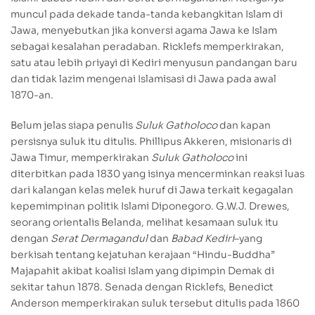
muncul pada dekade tanda-tanda kebangkitan Islam di
Jawa, menyebutkan jika konversi agama Jawa ke Islam
sebagai kesalahan peradaban. Ricklefs memperkirakan,
satu atau lebih priyayi di Kediri menyusun pandangan baru
dan tidak lazim mengenai Islamisasi di Jawa pada awal
1870-an.
Belum jelas siapa penulis
Suluk Gatholoco
dan kapan
persisnya suluk itu ditulis. Phillipus Akkeren, misionaris di
Jawa Timur, memperkirakan
Suluk Gatholoco
ini
diterbitkan pada 1830 yang isinya mencerminkan reaksi luas
dari kalangan kelas melek huruf di Jawa terkait kegagalan
kepemimpinan politik Islami Diponegoro. G.W.J. Drewes,
seorang orientalis Belanda, melihat kesamaan suluk itu
dengan
Serat Dermagandul
dan
Babad Kediri
–yang
berkisah tentang kejatuhan kerajaan “Hindu-Buddha”
Majapahit akibat koalisi Islam yang dipimpin Demak di
sekitar tahun 1878. Senada dengan Ricklefs, Benedict
Anderson memperkirakan suluk tersebut ditulis pada 1860