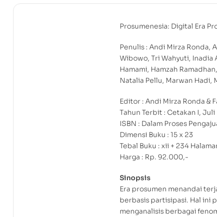
Prosumenesia: Digital Era P
Penulis : Andi Mirza Ronda, A
Wibowo, Tri Wahyuti, Inadia 
Hamami, Hamzah Ramadhan, Ra
Natalia Pellu, Marwan Hadi, 
Editor : Andi Mirza Ronda & F
Tahun Terbit : Cetakan I, Jul
ISBN : Dalam Proses Pengaj
Dimensi Buku : 15 x 23
Tebal Buku : xii + 234 Halama
Harga : Rp. 92.000,-
Sinopsis
Era prosumen menandai terja
berbasis partisipasi. Hal in
menganalisis berbagai fenome