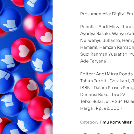
Prosumenesia: Digital Er
Penulis : Andi Mirza Ronda,
Ayodya Basuki, Wahyu Adi 
Nurwahyu Julianto, Henry
Hamami, Hamzah Ramadhan
Suci Rahmah Yusrafitri, Y
Ade Taryana
Editor : Andi Mirza Ronda 
Tahun Terbit : Cetakan I, 
ISBN : Dalam Proses Peng
Dimensi Buku : 15 x 23
Tebal Buku : xii + 234 Hal
Harga : Rp. 92.000,-
Category:
Ilmu Komunikasi