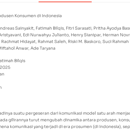
rodusen Konsumen di Indonesia
ndreas Sainyakit, Fatimah Bilqis, Fitri Sarasati, Pritha Ayodya Ba
Aristyavani, Edi Nurwahyu Julianto, Henry Sianipar, Herman Novr
chmat Hidayat, Rahmat Saleh, Riski M. Baskoro, Suci Rahmah Yus
Miftahol Anwar, Ade Taryana
atimah Bilqis
i 2025
uan
n
dinya suatu pergeseran dari komunikasi model satu arah menjad
i pada gilirannya turut mengubah dinamika antara produsen, kons
na komunikasi yang terjadi di era prosumen (di Indonesia), sep