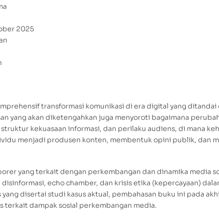
ma
tober 2025
uan
n
mprehensif transformasi komunikasi di era digital yang ditandai
san yang akan diketengahkan juga menyoroti bagaimana perubah
struktur kekuasaan informasi, dan perilaku audiens, di mana ke
vidu menjadi produsen konten, membentuk opini publik, dan 
rer yang terkait dengan perkembangan dan dinamika media sosi
, disinformasi, echo chamber, dan krisis etika (kepercayaan) dala
yang disertai studi kasus aktual, pembahasan buku ini pada ak
is terkait dampak sosial perkembangan media.