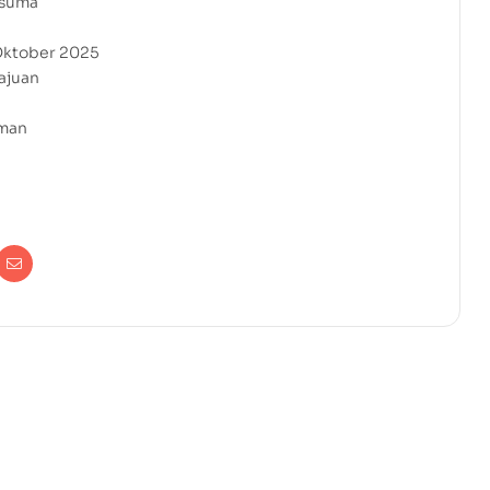
usuma
 Oktober 2025
ajuan
aman
erest
Email