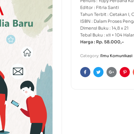
Penulis : Yopy Perdana K
Editor : Fitria Santi
Tahun Terbit : Cetakan I,
ISBN : Dalam Proses Peng
Dimensi Buku : 14,8 x 21
Tebal Buku : xii + 104 Hal
Harga : Rp. 58.000,-
Category:
Ilmu Komunikasi
Facebook
Twitter
Google+
Pint